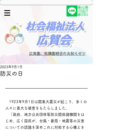
​社会福祉法人
広賀会​
広賀園、松籟園統合のお知らせ💡
2023年9月1日
防災の日
　1923年9月1日は関東大震災が起こり、多くの
人々に甚大な被害をもたらしました。
　「政府、地方公共団体等防災関係諸機関をは
じめ、広く国民が、台風・豪雨・地震等の災害
についての認識を深めこれに対処する心構えを