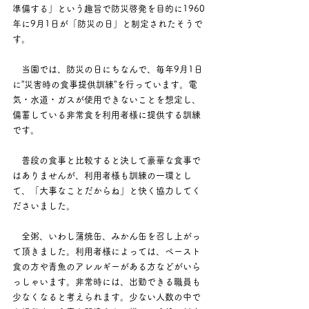
準備する」という趣旨で防災啓発を目的に1960
年に9月1日が「防災の日」と制定されたそうで
す。​
　当園では、防災の日にちなんで、毎年9月1日
に”災害時の食事提供訓練”を行っています。電
気・水道・ガスが使用できないことを想定し、
備蓄している非常食を利用者様に提供する訓練
です。
　普段の食事と比較すると決して豪華な食事で
はありませんが、利用者様も訓練の一環とし
て、「大事なことだからね」と快く協力してく
ださいました。​
​　全粥、いわし蒲焼缶、みかん缶を召し上がっ
て頂きました。利用者様によっては、ペースト
食の方や青魚のアレルギーがある方などがいら
っしゃいます。非常時には、出勤できる職員も
少なくなると考えられます。少ない人数の中で