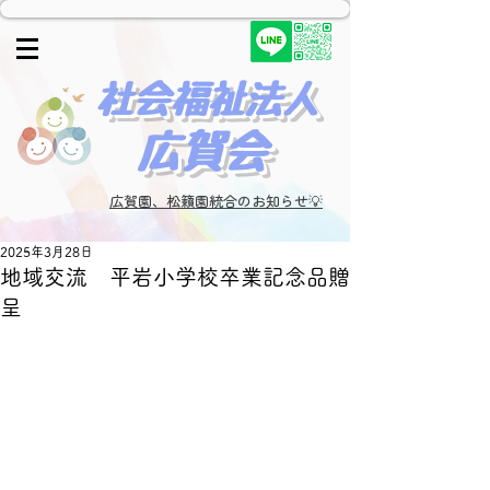
​社会福祉法人
広賀会​
広賀園、松籟園統合のお知らせ💡
2025年3月28日
地域交流 平岩小学校卒業記念品贈
呈