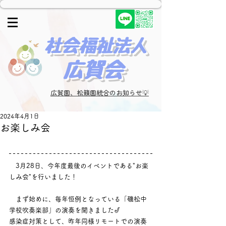
​社会福祉法人
広賀会​
広賀園、松籟園統合のお知らせ💡
2024年4月1日
お楽しみ会
　3月28日、今年度最後のイベントである"お楽
しみ会"を行いました！
　まず始めに、毎年恒例となっている「磯松中
学校吹奏楽部」の演奏を聞きました🎷
感染症対策として、昨年同様リモートでの演奏