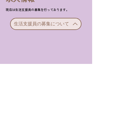
現在は生活支援員の募集を行っております。
生活支援員の募集について
社会福祉法人広賀会
​障害者支援施設 広賀園
〒7
39-0041
広島県東広島市西条町寺家4205番
地
TEL：082-422-2543
​FAX
：082-422-2665