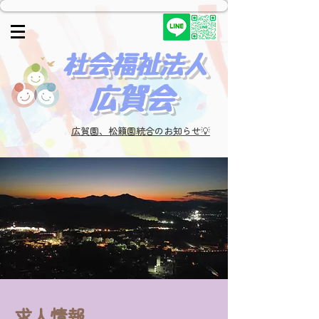
​社会福祉法人
広賀会​
広賀園、松籟園統合のお知らせ💡
求人情報